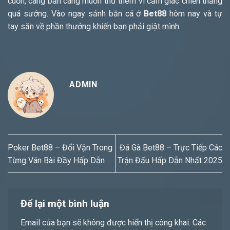
cuốn, càng bắn càng muốn thử thêm vì cảm giác chiến thắng
quá sướng. Vào ngay sảnh bắn cá ở
Bet88
hôm nay và tự
tay săn về phần thưởng khiến bạn phải giật mình.
ADMIN
Poker Bet88 – Đổi Vận Trong
Đá Gà Bet88 – Trực Tiếp Các
Từng Ván Bài Đầy Hấp Dẫn
Trận Đấu Hấp Dẫn Nhất 2025
Để lại một bình luận
Email của bạn sẽ không được hiển thị công khai.
Các