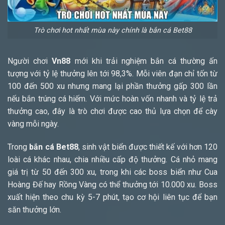
Trò chơi hot nhất mùa này chính là bắn cá Bet88
Người chơi
Vn88
mới khi trải nghiệm bắn cá thường ấn
tượng với tỷ lệ thưởng lên tới 98,3%. Mỗi viên đạn chỉ tốn từ
100 đến 500 xu nhưng mang lại phần thưởng gấp 300 lần
nếu bắn trúng cá hiếm. Với mức hoàn vốn nhanh và tỷ lệ trả
thưởng cao, đây là trò chơi được cao thủ lựa chọn để cày
vàng mỗi ngày.
Trong
bắn cá Bet88
, sinh vật biển được thiết kế với hơn 120
loài cá khác nhau, chia nhiều cấp độ thưởng. Cá nhỏ mang
giá trị từ 50 đến 300 xu, trong khi các boss biển như Cua
Hoàng Đế hay Rồng Vàng có thể thưởng tới 10.000 xu. Boss
xuất hiện theo chu kỳ 5-7 phút, tạo cơ hội liên tục để bạn
săn thưởng lớn.