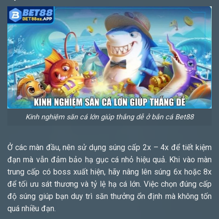
Kinh nghiệm săn cá lớn giúp thắng dễ ở bắn cá Bet88
Ở các màn đầu, nên sử dụng súng cấp 2x – 4x để tiết kiệm
đạn mà vẫn đảm bảo hạ gục cá nhỏ hiệu quả. Khi vào màn
trung cấp có boss xuất hiện, hãy nâng lên súng 6x hoặc 8x
để tối ưu sát thương và tỷ lệ hạ cá lớn. Việc chọn đúng cấp
độ súng giúp bạn duy trì săn thưởng ổn định mà không tốn
quá nhiều đạn.