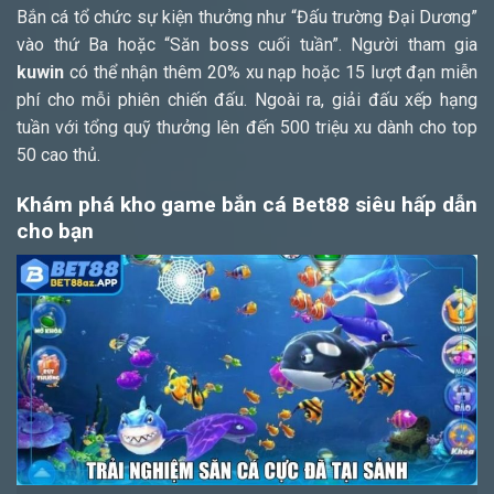
Bắn cá tổ chức sự kiện thưởng như “Đấu trường Đại Dương”
vào thứ Ba hoặc “Săn boss cuối tuần”. Người tham gia
kuwin
có thể nhận thêm 20% xu nạp hoặc 15 lượt đạn miễn
phí cho mỗi phiên chiến đấu. Ngoài ra, giải đấu xếp hạng
tuần với tổng quỹ thưởng lên đến 500 triệu xu dành cho top
50 cao thủ.
Khám phá kho game bắn cá Bet88 siêu hấp dẫn
cho bạn