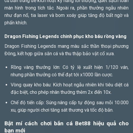
cú bắn trúng để kích hoạt kỹ năng tối thượng, quét sạch toàn
màn hình trong tích tắc. Ngoài ra, phần thưởng ngẫu nhiên
như đạn nổ, tia laser và bom xoáy giúp tăng độ bất ngờ và
phấn khích.
Dragon Fishing Legends chinh phục kho báu rồng vàng
Dragon Fishing Legends mang màu sắc thần thoại phương
Đông, kết hợp giữa săn cá và thu thập bảo vật cổ xưa.
Rồng vàng thưởng lớn: Có tỷ lệ xuất hiện 1/120 ván,
nhưng phần thưởng có thể đạt tới x1000 lần cược.
Vòng quay kho báu: Kích hoạt ngẫu nhiên khi tiêu diệt cá
đặc biệt, cho phép nhân thưởng thêm 2x đến 10x.
Chế độ tiến cấp: Súng nâng cấp tự động sau mỗi 10.000
xu, giúp người chơi tăng sát thương và tốc độ bắn.
Bật mí cách chơi bắn cá Bet88 hiệu quả cho
bạn mới