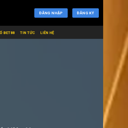
ĐĂNG NHẬP
ĐĂNG KÝ
Ố BET88
TIN TỨC
LIÊN HỆ