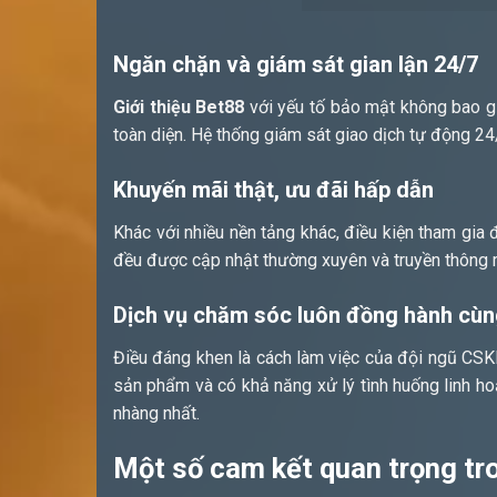
Ngăn chặn và giám sát gian lận 24/7
Giới thiệu Bet88
với yếu tố bảo mật không bao gi
toàn diện. Hệ thống giám sát giao dịch tự động 24
Khuyến mãi thật, ưu đãi hấp dẫn
Khác với nhiều nền tảng khác, điều kiện tham gia 
đều được cập nhật thường xuyên và truyền thông r
Dịch vụ chăm sóc luôn đồng hành cù
Điều đáng khen là cách làm việc của đội ngũ CSKH 
sản phẩm và có khả năng xử lý tình huống linh ho
nhàng nhất.
Một số cam kết quan trọng tr