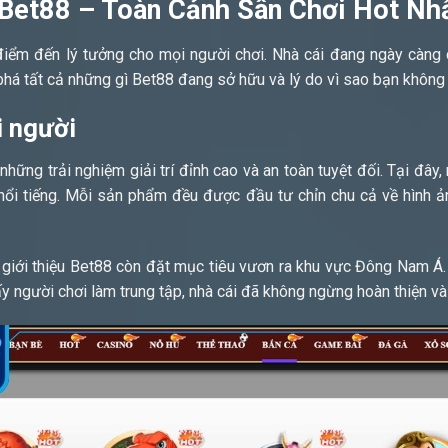
 Bet88 – Toàn Cảnh Sân Chơi Hot Nh
điểm đến lý tưởng cho mọi người chơi. Nhà cái đang ngày càng
á tất cả những gì Bet88 đang sở hữu và lý do vì sao bạn không 
i người
ững trải nghiệm giải trí đỉnh cao và an toàn tuyệt đối. Tại đây
i tiếng. Mỗi sản phẩm đều được đầu tư chỉn chu cả về hình ản
, giới thiệu Bet88 còn đặt mục tiêu vươn ra khu vực Đông Nam Á
ấy người chơi làm trung tập, nhà cái đã không ngừng hoàn thiện 