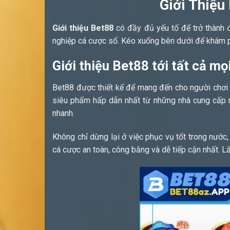
Giới Thiệu
Giới thiệu Bet88
có đầy đủ yếu tố để trở thành 
nghiệp cá cược số. Kéo xuống bên dưới để khám ph
Giới thiệu Bet88 tới tất cả mọ
Bet88 được thiết kế để mang đến cho người chơi nh
siêu phẩm hấp dẫn nhất từ những nhà cung cấp nổ
nhanh.
Không chỉ dừng lại ở việc phục vụ tốt trong nước
cá cược an toàn, công bằng và dễ tiếp cận nhất. L